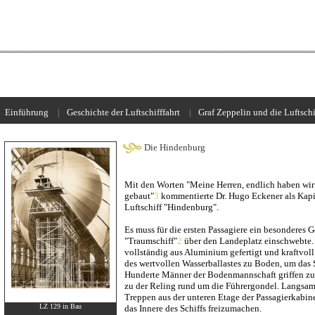
.
Einführung
_
|
_
Geschichte der Luftschifffahrt
_
|
_
Graf Zeppelin und die Luftschi
Die Hindenburg
Mit den Worten "Meine Herren, endlich haben wir 
gebaut"
3
kommentierte Dr. Hugo Eckener als Kapit
Luftschiff "Hindenburg".
Es muss für die ersten Passagiere ein besonderes G
"Traumschiff"
2
über den Landeplatz einschwebte. 
vollständig aus Aluminium gefertigt und kraftvoll 
des wertvollen Wasserballastes zu Boden, um das 
Hunderte Männer der Bodenmannschaft griffen zu
zu der Reling rund um die Führergondel. Langsam 
Treppen aus der unteren Etage der Passagierkabi
LZ 129 in Bau
das Innere des Schiffs freizumachen.