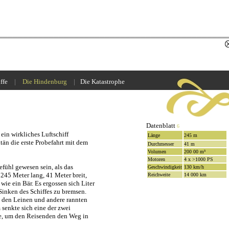
ffe
_
|
_
Die Hindenburg
_
|
_
Die Katastrophe
Datenblatt
6
ein wirkliches Luftschiff
Länge
245 m
än die erste Probefahrt mit dem
Durchmesser
41 m
Volumen
200 00 m³
Motoren
4 x >1000 PS
efühl gewesen sein, als das
Geschwindigkeit
130 km/h
245 Meter lang, 41 Meter breit,
Reichweite
14 000 km
wie ein Bär. Es ergossen sich Liter
Sinken des Schiffes zu bremsen.
 den Leinen und andere rannten
senkte sich eine der zwei
ne, um den Reisenden den Weg in