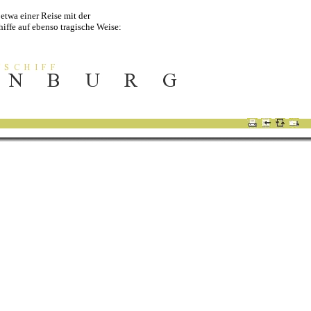
etwa einer Reise mit der
hiffe auf ebenso tragische Weise:
930er Jahre aber eine neue Ära
an bisher nicht über den Atlantik
 eine Woche benötigten, reiste
erika"
1
, ohne auf den
m Bauhausstil verzichten zu
-
-
-
 gefahrenen Luftschiff "Graff
Hindenburg" im Inneren des 200
Decks (A und B) aufgeteilt und
as Schiff über die Treppen, befand
 allem die Einrichtungen für die
sowie die Küche untergebracht.
hrank ausgestattet. Die erlesenen
nem Aufzug in das darüber
ppelin" nur über unbeheizte
Hindenburg, wenn nicht das Beste
h ein (meist) von den Herren
tete hier bis in die späte Nacht
ich immer noch in einem