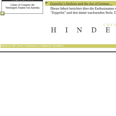
Zeppelin`s Airships and the rise of German ...
_
Libary of Congress der
Vereinigten Staaten von Amerika
Dieser Arbeit berichtet über die Enthusiasmus
"Zeppelin" und den damit wachsenden Stolz. Di
kaihanus.DE 2oo9 |
Impressum
|
Validierter Quelltext
.