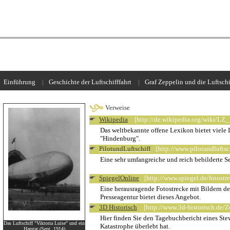
.
Einführung
_
|
_
Geschichte der Luftschifffahrt
_
|
_
Graf Zeppelin und die Luftschi
Verweise
Wikipedia
_
[http://de.wikipedia.org/wiki/LZ
Das weltbekannte offene Lexikon bietet viele 
"Hindenburg".
PilotundLuftschiff
_
[http://www.pilotundluftsc
Eine sehr umfangreiche und reich bebilderte Sei
SpiegelOnline
_
[http://www.spiegel.de/fotost
Eine herausragende Fotostrecke mit Bildern de
Presseagentur bietet dieses Angebot.
3D Historisch
_
[http://www.3d-historisch.de/Z
Hier finden Sie den Tagebuchbericht eines Ste
Das Luftschiff "Viktoria Luise" und ein
Katastrophe überlebt hat.
Hangar (Sept. 1914)